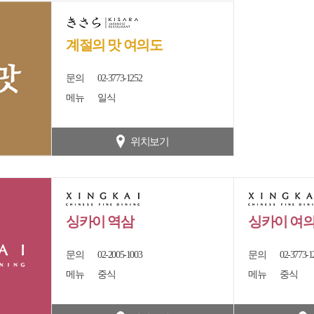
계절의 맛 여의도
문의
02-3773-1252
메뉴
일식
위치보기
싱카이 역삼
싱카이 여
문의
02-2005-1003
문의
02-3773-1
메뉴
중식
메뉴
중식