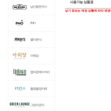
사용가능 상품권
남산왕돈까스
상기 정보는 매장 상황에 따라 변경
PHO
별미분식
아워당
업타운베이커리
돌랑돌랑카페
그린라운지