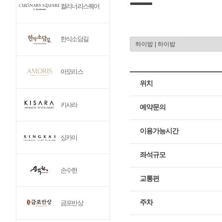
컬리너리스퀘어
한식소담길
아모리스
위치
키사라
예약문의
이용가능시간
싱카이
좌석규모
손수헌
교통편
주차
금포반상