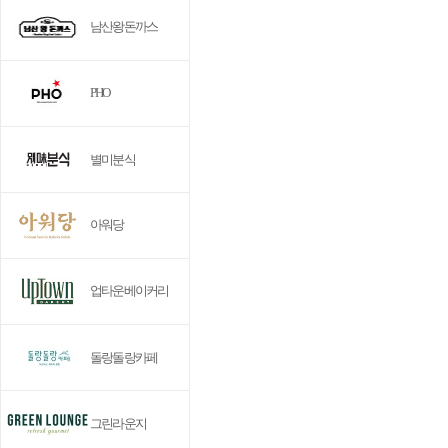
남산왕돈까스
PHO
별미분식
아워당
업타운베이커리
돌랑돌랑카페
그린라운지