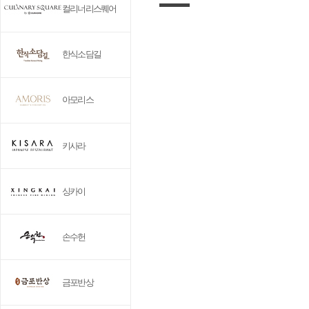
컬리너리스퀘어
한식소담길
아모리스
키사라
싱카이
손수헌
금포반상